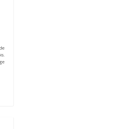
 de
is.
uge