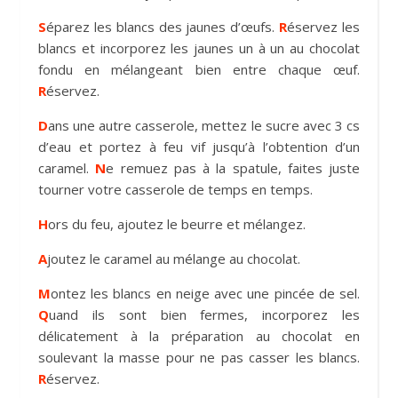
S
éparez les blancs des jaunes d’œufs.
R
éservez les
blancs et incorporez les jaunes un à un au chocolat
fondu en mélangeant bien entre chaque œuf.
R
éservez.
D
ans une autre casserole, mettez le sucre avec 3 cs
d’eau et portez à feu vif jusqu’à l’obtention d’un
caramel.
N
e remuez pas à la spatule, faites juste
tourner votre casserole de temps en temps.
H
ors du feu, ajoutez le beurre et mélangez.
A
joutez le caramel au mélange au chocolat.
M
ontez les blancs en neige avec une pincée de sel.
Q
uand ils sont bien fermes, incorporez les
délicatement à la préparation au chocolat en
soulevant la masse pour ne pas casser les blancs.
R
éservez.