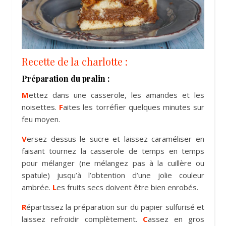
Recette de la charlotte :
Préparation du pralin :
M
ettez dans une casserole, les amandes et les
noisettes.
F
aites les torréfier quelques minutes sur
feu moyen.
V
ersez dessus le sucre et laissez caraméliser en
faisant tournez la casserole de temps en temps
pour mélanger (ne mélangez pas à la cuillère ou
spatule) jusqu’à l’obtention d’une jolie couleur
ambrée.
L
es fruits secs doivent être bien enrobés.
R
épartissez la préparation sur du papier sulfurisé et
laissez refroidir complètement.
C
assez en gros