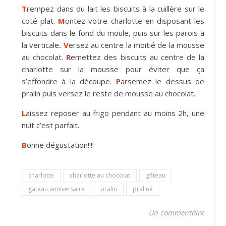
T
rempez dans du lait les biscuits à la cuillère sur le
coté plat.
M
ontez votre charlotte en disposant les
biscuits dans le fond du moule, puis sur les parois à
la verticale
. V
ersez au centre la moitié de la mousse
au chocolat.
R
emettez des biscuits au centre de la
charlotte sur la mousse pour éviter que ça
s’effondre à la découpe.
P
arsemez le dessus de
pralin puis versez le reste de mousse au chocolat.
L
aissez reposer au frigo pendant au moins 2h, une
nuit c’est parfait.
B
onne dégustation!!!!
charlotte
charlotte au chocolat
gâteau
gateau anniversaire
pralin
praliné
Un commentaire