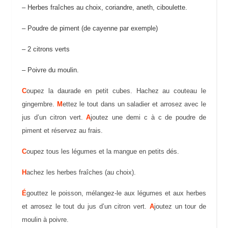
– Herbes fraîches au choix, coriandre, aneth, ciboulette.
– Poudre de piment (de cayenne par exemple)
– 2 citrons verts
– Poivre du moulin.
C
oupez la daurade en petit cubes. Hachez au couteau le
gingembre.
M
ettez le tout dans un saladier et arrosez avec le
jus d’un citron vert.
A
joutez une demi c à c de poudre de
piment et réservez au frais.
C
oupez tous les légumes et la mangue en petits dés.
H
achez les herbes fraîches (au choix).
É
gouttez le poisson, mélangez-le aux légumes et aux herbes
et arrosez le tout du jus d’un citron vert.
A
joutez un tour de
moulin à poivre.